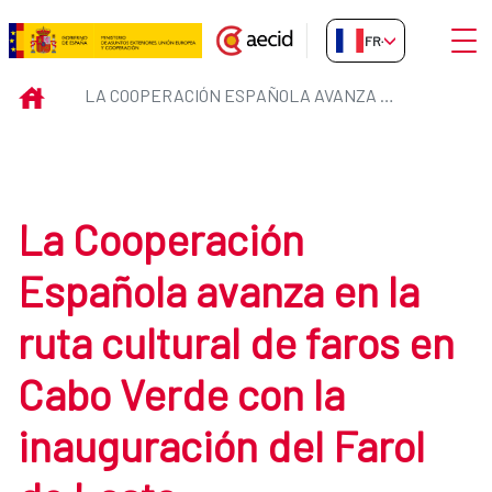
Saut au contenu principal
Ouvri
FR-FR
La Cooperación Española avanza e
INICIO
LA COOPERACIÓN ESPAÑOLA AVANZA EN LA RUTA CULTURAL DE FAROS EN CABO VERDE CON LA INAUGURACIÓN DEL FAROL DO LESTE
La Cooperación
Española avanza en la
ruta cultural de faros en
Cabo Verde con la
inauguración del Farol