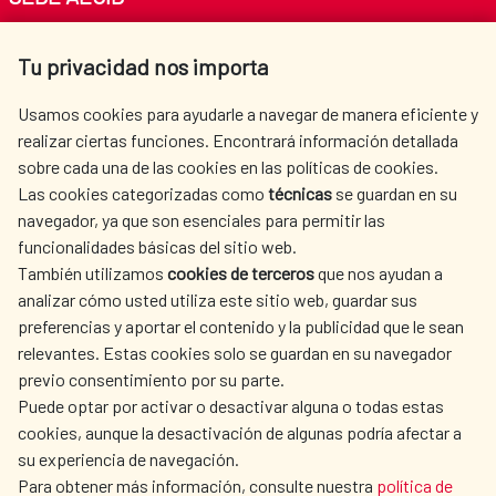
Av. Reyes Católicos 4 - 28040 Madrid
Tu privacidad nos importa
Tel. +34 900 20 30 54​​​​​​​
centro.informacion@aecid.es
Usamos cookies para ayudarle a navegar de manera eficiente y
realizar ciertas funciones. Encontrará información detallada
sobre cada una de las cookies en las políticas de cookies.
AECID
OÙ NOUS COOPÉRONS
Las cookies categorizadas como
técnicas
se guardan en su
L'ACTION HUMANITAIRE
SALLE DE PRESSE
navegador, ya que son esenciales para permitir las
ESPAGNOLE
funcionalidades básicas del sitio web.
CULTURE ET SCIENCE
BIBLIOTHÈQUE
También utilizamos
cookies de terceros
que nos ayudan a
analizar cómo usted utiliza este sitio web, guardar sus
preferencias y aportar el contenido y la publicidad que le sean
relevantes. Estas cookies solo se guardan en su navegador
previo consentimiento por su parte.
Puede optar por activar o desactivar alguna o todas estas
NOS RÉSEAUX SOCIAUX
cookies, aunque la desactivación de algunas podría afectar a
su experiencia de navegación.
Para obtener más información, consulte nuestra
política de