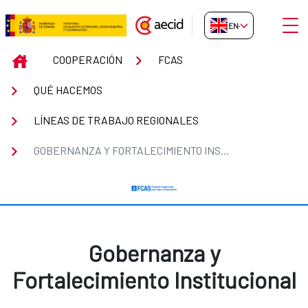
Skip to Main Content
Open
EN-GB
Gobernanza y Fortalecimiento In
INICIO
COOPERACIÓN
FCAS
QUÉ HACEMOS
LÍNEAS DE TRABAJO REGIONALES
GOBERNANZA Y FORTALECIMIENTO INSTITUCIONAL
Gobernanza y
Fortalecimiento Institucional