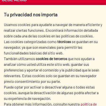
Av. Reyes Católicos 4 - 28040 Madrid
Tu privacidad nos importa
Tel. +34 900 20 30 54​​​​​​​
centro.informacion@aecid.es
Usamos cookies para ayudarle a navegar de manera eficiente y
realizar ciertas funciones. Encontrará información detallada
sobre cada una de las cookies en las políticas de cookies.
AECID
WHERE DO WE COOPERATE?
Las cookies categorizadas como
técnicas
se guardan en su
SPANISH HUMANITARIAN
PRESS ROOM
navegador, ya que son esenciales para permitir las
ACTION
funcionalidades básicas del sitio web.
También utilizamos
cookies de terceros
que nos ayudan a
CULTURE AND SCIENCE
LIBRARY
analizar cómo usted utiliza este sitio web, guardar sus
preferencias y aportar el contenido y la publicidad que le sean
relevantes. Estas cookies solo se guardan en su navegador
previo consentimiento por su parte.
Puede optar por activar o desactivar alguna o todas estas
OUR SOCIAL MEDIA
cookies, aunque la desactivación de algunas podría afectar a
su experiencia de navegación.
Para obtener más información, consulte nuestra
política de