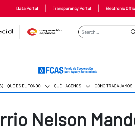
Data Portal
Transparency Portal
Electronic Offi
Search Bar
ela
NDELA
S)
QUÉ ES EL FONDO
QUÉ HACEMOS
CÓMO TRABAJAMOS
rrio Nelson Mand