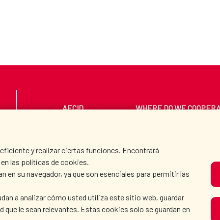
AECID
WHERE DO WE COOPER
PRESS ROOM
CULTURE AND SCIEN
iciente y realizar ciertas funciones. Encontrará
en las políticas de cookies.
an en su navegador, ya que son esenciales para permitir las
O
dan a analizar cómo usted utiliza este sitio web, guardar
dad que le sean relevantes. Estas cookies solo se guardan en