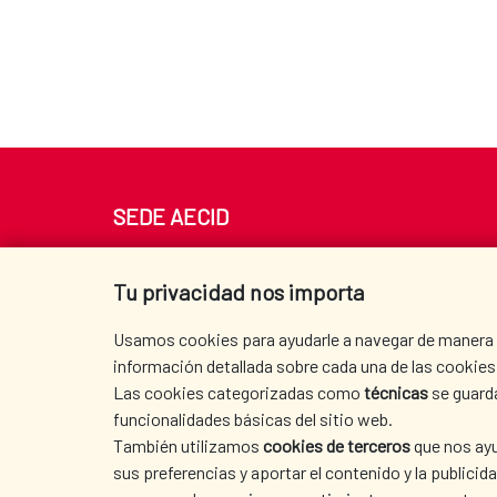
SEDE AECID
Av. Reyes Católicos 4 - 28040 Madrid
Tel. +34 900 20 30 54​​​​​​​
Tu privacidad nos importa
centro.informacion@aecid.es
Usamos cookies para ayudarle a navegar de manera ef
información detallada sobre cada una de las cookies 
Las cookies categorizadas como
técnicas
se guard
funcionalidades básicas del sitio web.
También utilizamos
cookies de terceros
que nos ayu
sus preferencias y aportar el contenido y la publici