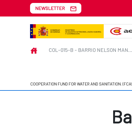
Skip to Main Content
NEWSLETTER
COL-015-B - Barrio Nelson Mand
INICIO
COL-015-B - BARRIO NELSON MA
COOPERATION FUND FOR WATER AND SANITATION. (FCA
Ba