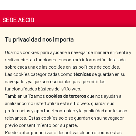
SEDE AECID
Av. Reyes Católicos 4 - 28040 Madrid
Tu privacidad nos importa
Tel. +34 900 20 30 54​​​​​​​
centro.informacion@aecid.es
Usamos cookies para ayudarle a navegar de manera eficiente y
realizar ciertas funciones. Encontrará información detallada
sobre cada una de las cookies en las políticas de cookies.
AECID
WHERE DO WE COOPERATE?
Las cookies categorizadas como
técnicas
se guardan en su
SPANISH HUMANITARIAN
PRESS ROOM
navegador, ya que son esenciales para permitir las
ACTION
funcionalidades básicas del sitio web.
También utilizamos
cookies de terceros
que nos ayudan a
CULTURE AND SCIENCE
LIBRARY
analizar cómo usted utiliza este sitio web, guardar sus
preferencias y aportar el contenido y la publicidad que le sean
relevantes. Estas cookies solo se guardan en su navegador
previo consentimiento por su parte.
Puede optar por activar o desactivar alguna o todas estas