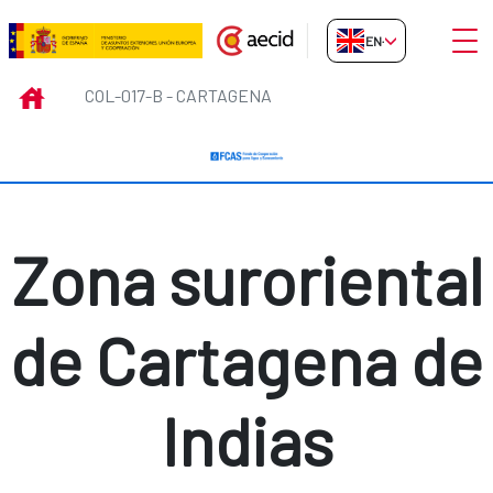
Skip to Main Content
Open
EN-GB
COL-017-B - Cartagena
INICIO
COL-017-B - CARTAGENA
Zona suroriental
de Cartagena de
Indias