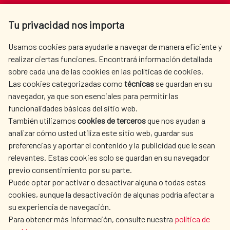
Av. Reyes Católicos 4 - 28040 Madrid
Tu privacidad nos importa
Tel. +34 900 20 30 54​​​​​​​
centro.informacion@aecid.es
Usamos cookies para ayudarle a navegar de manera eficiente y
realizar ciertas funciones. Encontrará información detallada
sobre cada una de las cookies en las políticas de cookies.
AECID
WHERE DO WE COOPERATE?
Las cookies categorizadas como
técnicas
se guardan en su
SPANISH HUMANITARIAN
PRESS ROOM
navegador, ya que son esenciales para permitir las
ACTION
funcionalidades básicas del sitio web.
También utilizamos
cookies de terceros
que nos ayudan a
CULTURE AND SCIENCE
LIBRARY
analizar cómo usted utiliza este sitio web, guardar sus
preferencias y aportar el contenido y la publicidad que le sean
relevantes. Estas cookies solo se guardan en su navegador
previo consentimiento por su parte.
Puede optar por activar o desactivar alguna o todas estas
OUR SOCIAL MEDIA
cookies, aunque la desactivación de algunas podría afectar a
su experiencia de navegación.
Para obtener más información, consulte nuestra
política de