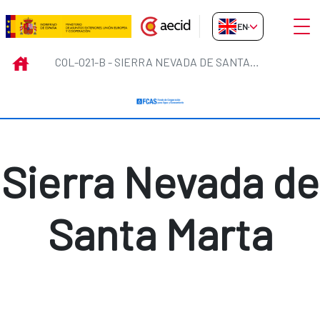
Skip to Main Content
Open
EN-GB
COL-021-B - Sierra Nevada de Sa
INICIO
COL-021-B - SIERRA NEVADA DE SANTA MARTA
Sierra Nevada de
Santa Marta