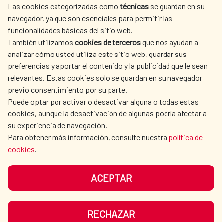
Las cookies categorizadas como
técnicas
se guardan en su
SPANISH HUMANITARIAN
PRESS ROOM
navegador, ya que son esenciales para permitir las
ACTION
funcionalidades básicas del sitio web.
También utilizamos
cookies de terceros
que nos ayudan a
CULTURE AND SCIENCE
LIBRARY
analizar cómo usted utiliza este sitio web, guardar sus
preferencias y aportar el contenido y la publicidad que le sean
relevantes. Estas cookies solo se guardan en su navegador
previo consentimiento por su parte.
Puede optar por activar o desactivar alguna o todas estas
OUR SOCIAL MEDIA
cookies, aunque la desactivación de algunas podría afectar a
su experiencia de navegación.
Para obtener más información, consulte nuestra
política de
cookies
.
ACEPTAR
TERMS OF USE
DATA PROTECTION
COOKIE POLICY
BROWSING GUIDE
RECHAZAR
ACCESSIBILITY
SITEMAP