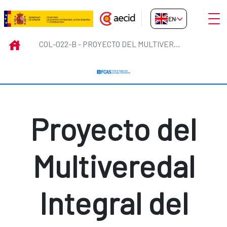
Skip to Main Content
Open
EN-GB
COL-022-B - Proyecto del Multive
INICIO
COL-022-B - PROYECTO DEL MULTIVEREDAL INTEGRAL DEL PACÍFICO.
Proyecto del
Multiveredal
Integral del