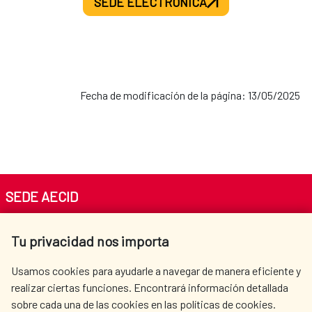
SEDE ELECTRÓNICA
Fecha de modificación de la página: 13/05/2025
SEDE AECID
Av. Reyes Católicos 4 - 28040 Madrid
Tu privacidad nos importa
Tel. +34 900 20 30 54​​​​​​​
centro.informacion@aecid.es
Usamos cookies para ayudarle a navegar de manera eficiente y
realizar ciertas funciones. Encontrará información detallada
sobre cada una de las cookies en las políticas de cookies.
AECID
WHERE DO WE COOPERATE?