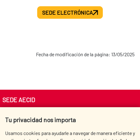
SEDE ELECTRÓNICA
Fecha de modificación de la página: 13/05/2025
SEDE AECID
Av. Reyes Católicos 4 - 28040 Madrid
Tu privacidad nos importa
Tel. +34 900 20 30 54​​​​​​​
centro.informacion@aecid.es
Usamos cookies para ayudarle a navegar de manera eficiente y