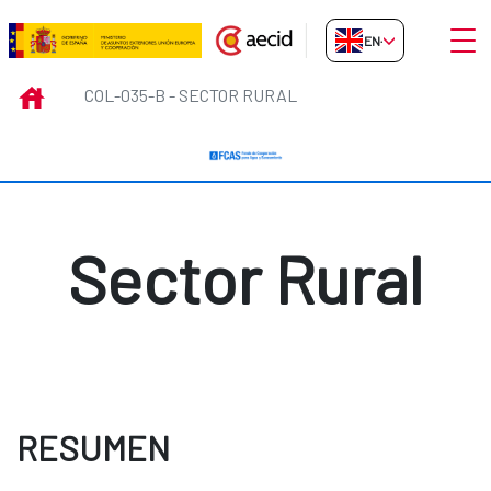
Skip to Main Content
Open
EN-GB
COL-035-B - Sector Rural
INICIO
COL-035-B - SECTOR RURAL
Sector Rural
RESUMEN