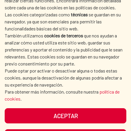
realizar ciertas funciones. Encontrará información detallada
sobre cada una de las cookies en las políticas de cookies.
AECID
WHERE DO WE COOPERATE?
Las cookies categorizadas como
técnicas
se guardan en su
SPANISH HUMANITARIAN
PRESS ROOM
navegador, ya que son esenciales para permitir las
ACTION
funcionalidades básicas del sitio web.
También utilizamos
cookies de terceros
que nos ayudan a
CULTURE AND SCIENCE
LIBRARY
analizar cómo usted utiliza este sitio web, guardar sus
preferencias y aportar el contenido y la publicidad que le sean
relevantes. Estas cookies solo se guardan en su navegador
previo consentimiento por su parte.
Puede optar por activar o desactivar alguna o todas estas
OUR SOCIAL MEDIA
cookies, aunque la desactivación de algunas podría afectar a
su experiencia de navegación.
Para obtener más información, consulte nuestra
política de
cookies
.
ACEPTAR
TERMS OF USE
DATA PROTECTION
COOKIE POLICY
BROWSING GUIDE