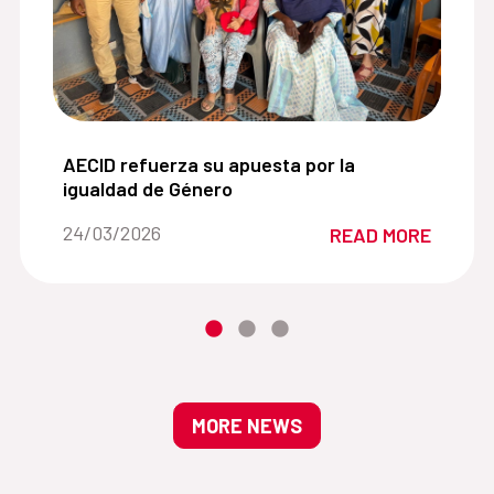
a repensar la humanidad desde la cultura africana:
AECID refuerza su apuesta por la igualdad de Gé
AECID refuerza su apuesta por la
igualdad de Género
Date of the news::
24/03/2026
READ MORE
MORE NEWS