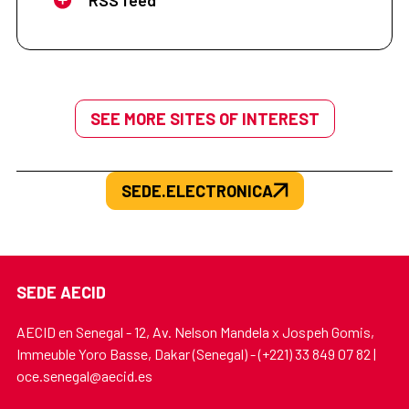
SEE MORE SITES OF INTEREST
SEDE.ELECTRONICA
SEDE AECID
AECID en Senegal - 12, Av. Nelson Mandela x Jospeh Gomis,
Immeuble Yoro Basse, Dakar (Senegal) - (+221) 33 849 07 82 |
oce.senegal@aecid.es