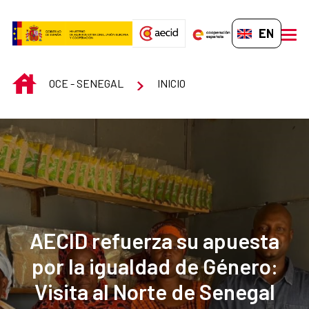
Skip to Main Content
EN-GB
men
INICIO
OCE - SENEGAL
INICIO
AECID refuerza su apuesta
por la igualdad de Género:
Visita al Norte de Senegal